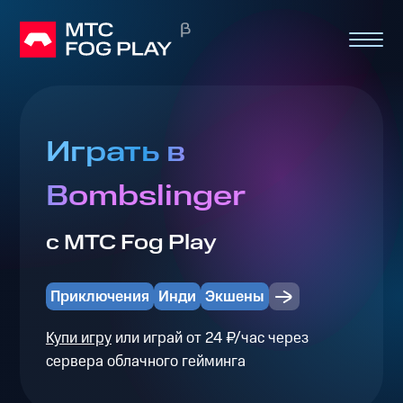
Играть в
Bombslinger
с МТС Fog Play
Приключения
Инди
Экшены
Купи игру
или играй от 24 ₽/час через
сервера облачного гейминга