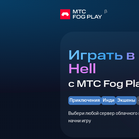
Играть в
Hell
с МТС Fog Pl
Приключения
Инди
Экшены
Выбери любой сервер облачного г
начни игру