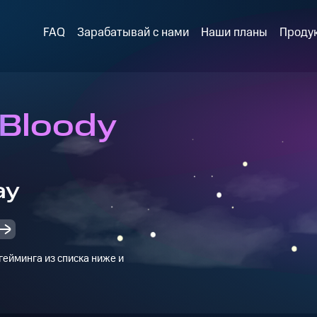
FAQ
Зарабатывай с нами
Наши планы
Проду
 Bloody
ay
ейминга из списка ниже и