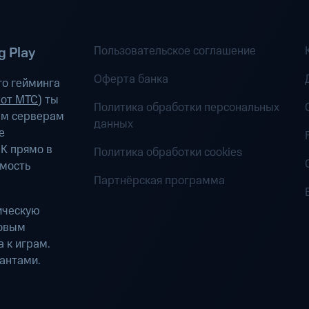
Пользовательское соглашение
 Play
Оферта банка
о гейминга
 от МТС
) ты
Политика обработки персональных
ым серверам
данных
е
К прямо в
Политика обработки cookies
имость
Партнёрская программа
ическую
ровым
 к играм.
антами.