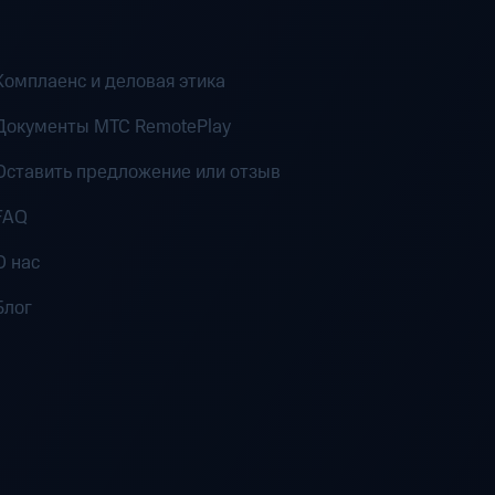
Комплаенс и деловая этика
Документы MTC RemotePlay
Оставить предложение или отзыв
FAQ
О нас
Блог