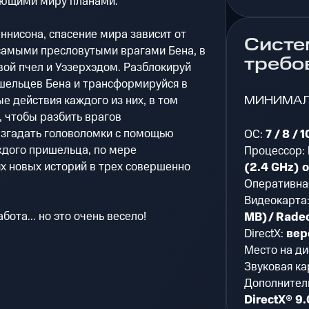
ающими миру планами.
еннисона, спасение мира зависит от
Систе
 самыми пресловутыми врагами Бена, в
требо
вой пчел и Уэзерхэдом. Разблокируй
шельцев Бена и трансформируйся в
МИНИМА
е действия каждого из них, в том
 чтобы разбить врагов
згадать головоломки с помощью
ОС:
7 / 8 / 1
ждого пришельца, по мере
Процессор:
 новых историй в трех совершенно
(2.4 GHz) 
Оперативна
Видеокарта
ота... но это очень весело!
MB)/ Rade
DirectX:
вер
Место на ди
Звуковая ка
Дополнител
DirectX® 9