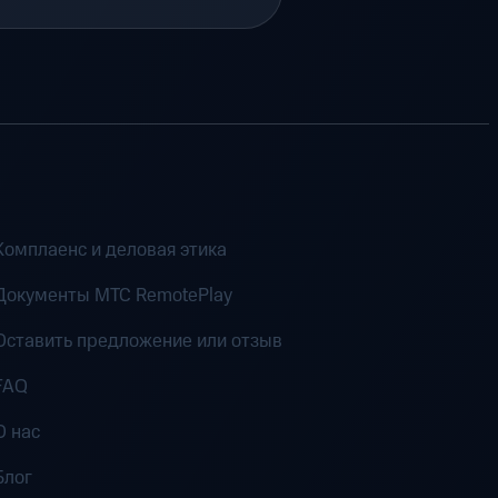
Комплаенс и деловая этика
Документы MTC RemotePlay
Оставить предложение или отзыв
FAQ
О нас
Блог