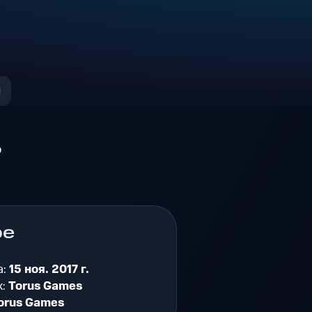
о
ре
а:
15 ноя. 2017 г.
к:
Torus Games
orus Games