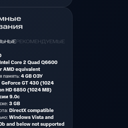
мные
вания
ЛЬНЫЕ
РЕКОМЕНДУЕМЫЕ
0
Intel Core 2 Quad Q6600
or AMD equivalent
я память:
4 GB ОЗУ
:
GeForce GT 430 (1024
on HD 6850 (1024 MB)
сии 9.0c
ске:
3 GB
рта:
DirectX compatible
ьно:
Windows Vista and
.0b and below not supported