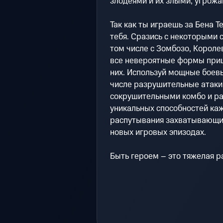
злодеями и их злыми, угрож
Так как ты играешь за Бена Т
тебя. Сразись с некоторыми
том числе с Зомбозо, Короле
все невероятные формы при
них. Используй мощные боевы
числе разрушительные атаки,
сокрушительными комбо и ра
уникальных способностей ка
распутывания захватывающих
новых игровых эпизодах.
Быть героем – это тяжелая раб