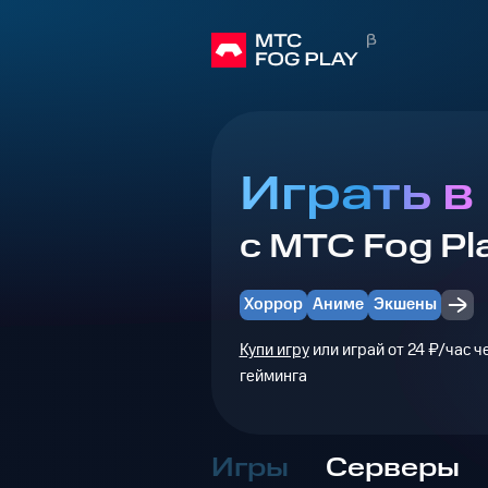
Играть в
с МТС Fog Pl
Хоррор
Аниме
Экшены
Купи игру
или играй от 24 ₽/час 
гейминга
Игры
Серверы