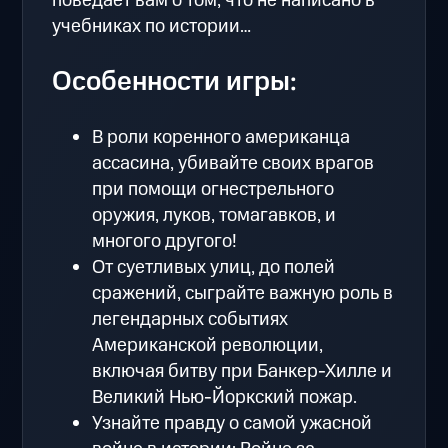
поведает вам о том, что не написано в
учебниках по истории…
Особенности игры:
В роли коренного американца
ассасина, убивайте своих врагов
при помощи огнестрельного
оружия, луков, томагавков, и
многого другого!
От суетливых улиц, до полей
сражений, сыграйте важную роль в
легендарных событиях
Американской революции,
включая битву при Банкер-Хилле и
Великий Нью-Йоркский пожар.
Узнайте правду о самой ужасной