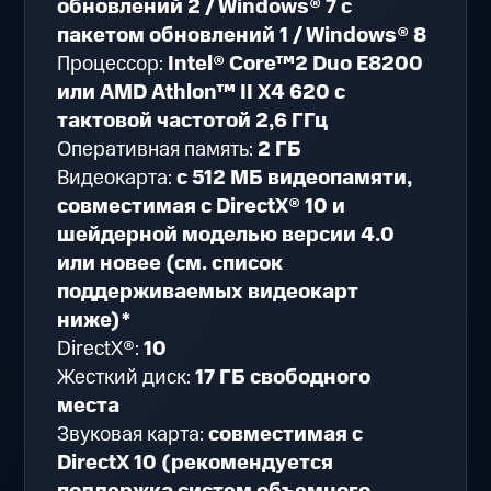
обновлений 2 / Windows® 7 с
пакетом обновлений 1 / Windows® 8
Процессор:
Intel® Core™2 Duo E8200
или AMD Athlon™ II X4 620 с
тактовой частотой 2,6 ГГц
Оперативная память:
2 ГБ
Видеокарта:
с 512 МБ видеопамяти,
совместимая с DirectX® 10 и
шейдерной моделью версии 4.0
или новее (см. список
поддерживаемых видеокарт
ниже)*
DirectX®:
10
Жесткий диск:
17 ГБ свободного
места
Звуковая карта:
совместимая с
DirectX 10 (рекомендуется