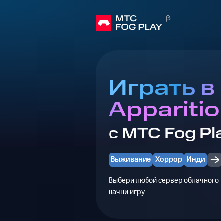
Играть в
Appariti
с МТС Fog Pl
Выживание
Хоррор
Инди
Выбери любой сервер облачного г
начни игру