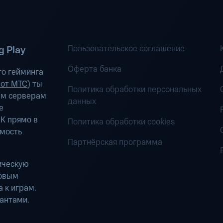
Пользовательское соглашение
 Play
Оферта банка
о гейминга
 от МТС
) ты
Политика обработки персональных
ым серверам
данных
е
К прямо в
Политика обработки cookies
имость
Партнёрская программа
ическую
ровым
 к играм.
антами.