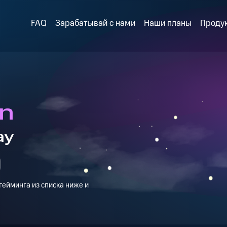
FAQ
Зарабатывай с нами
Наши планы
Проду
on
ay
ейминга из списка ниже и