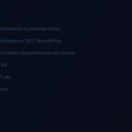
Комплаенс и деловая этика
Документы MTC RemotePlay
Оставить предложение или отзыв
FAQ
О нас
Блог