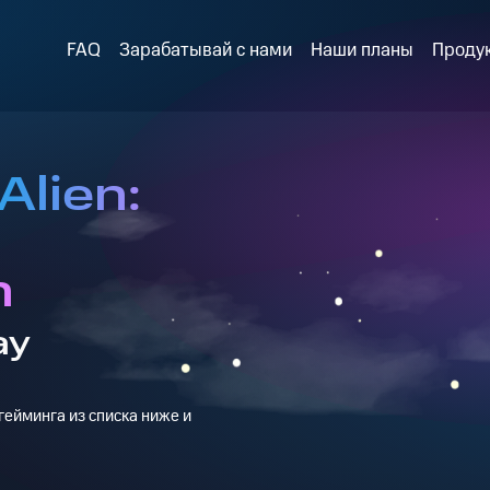
FAQ
Зарабатывай с нами
Наши планы
Проду
Alien:
n
ay
ейминга из списка ниже и