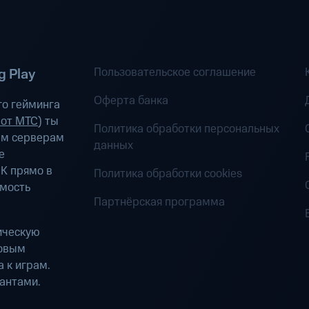
Пользовательское соглашение
 Play
Оферта банка
о гейминга
 от МТС
) ты
Политика обработки персональных
ым серверам
данных
е
К прямо в
Политика обработки cookies
имость
Партнёрская программа
ическую
ровым
 к играм.
антами.