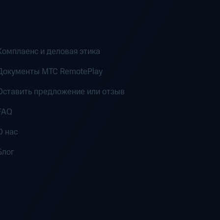
Комплаенс и деловая этика
Документы MTC RemotePlay
Оставить предложение или отзыв
FAQ
О нас
Блог