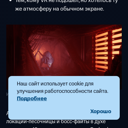
Тем, кому VR не подошёл, но хотелось ту
же атмосферу на обычном экране.
Наш сайт использует cookie для
улучшения работоспособности сайта.
Изображение с сайта: steamcommunity.com
Подробнее
Хорошо
А вот если вы ждёте бесконечный арсенал,
локации‑песочницы и босс‑файты в духе