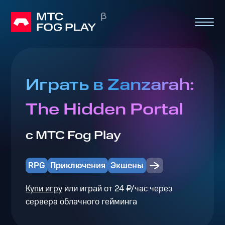
Играть в Zanzarah:
The Hidden Portal
с МТС Fog Play
RPG
Приключения
Экшены
Купи игру
или играй от 24 ₽/час через
сервера облачного гейминга