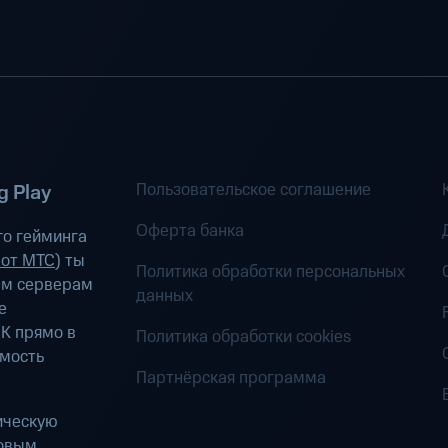
Пользовательское соглашение
 Play
Оферта банка
о гейминга
 от МТС
) ты
Политика обработки персональных
ым серверам
данных
е
К прямо в
Политика обработки cookies
имость
Партнёрская программа
ическую
ровым