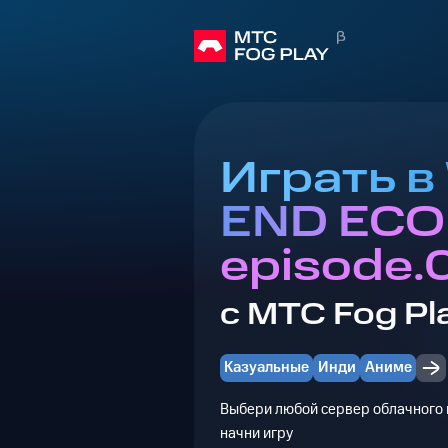
Играть 
END EC
episode.
с МТС Fog Pl
Казуальные
Инди
Аниме
Выбери любой сервер облачного г
начни игру