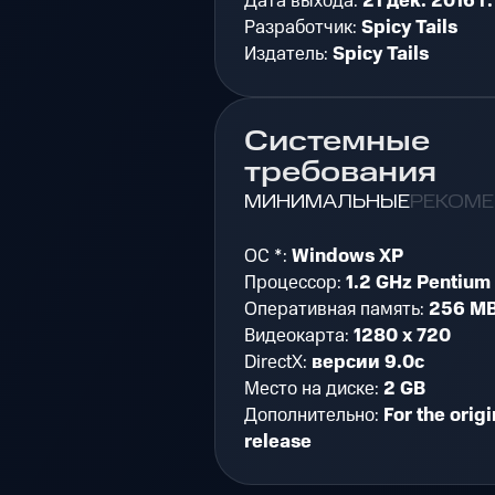
Дата выхода:
21 дек. 2016 г.
Разработчик:
Spicy Tails
Издатель:
Spicy Tails
Системные
требования
МИНИМАЛЬНЫЕ
РЕКОМ
ОС *:
Windows XP
Процессор:
1.2 GHz Pentium
Оперативная память:
256 M
Видеокарта:
1280 x 720
DirectX:
версии 9.0c
Место на диске:
2 GB
Дополнительно:
For the origi
release