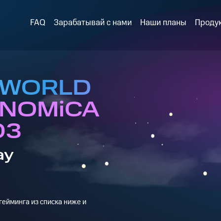
FAQ
Зарабатывай с нами
Наши планы
Проду
в WORLD
ONOMiCA
03
ay
ейминга из списка ниже и