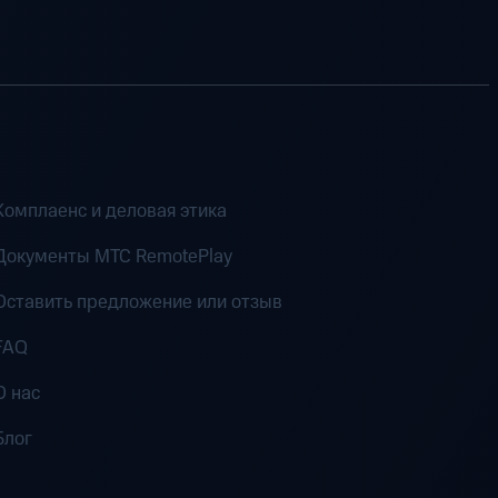
Комплаенс и деловая этика
Документы MTC RemotePlay
Оставить предложение или отзыв
FAQ
О нас
Блог