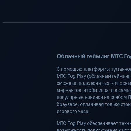
Облачный гейминг МТС Fog
С помощью платформы туманног
МТС Fog Play (
облачный гейминг
сможешь подключаться к игров
мерчантов, чтобы играть в самы
популярные новинки на слабом П
браузере, оплачивая только сто
игрового часа.
МТС Fog Play обеспечивает техн
возможность подключения к иг