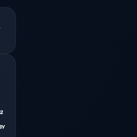
.
 2
ЗУ