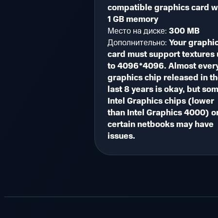
compatible graphics card w
1 GB memory
Место на диске:
300 MB
Дополнительно:
Your graphi
card must support textures
to 4096*4096. Almost ever
graphics chip released in t
last 8 years is okay, but so
Intel Graphics chips (lower
than Intel Graphics 4000) o
certain netbooks may have
issues.