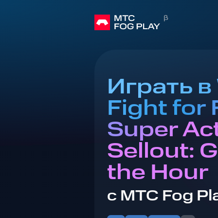
Играть в 
Fight for
Super Ac
Sellout: 
the Hour
с МТС Fog Pl