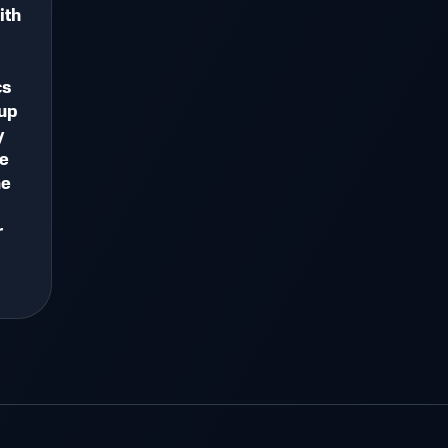
ith
cs
 up
y
he
me
r