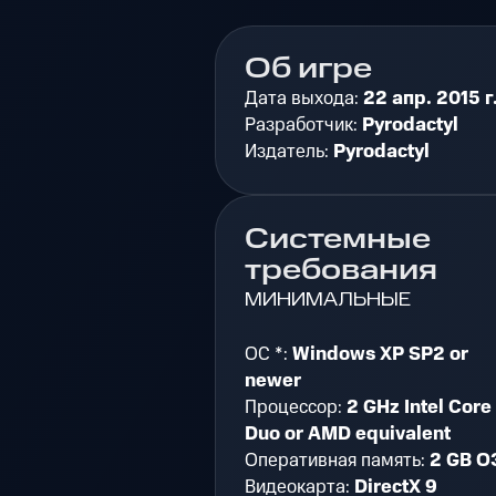
Об игре
Дата выхода:
22 апр. 2015 г
Разработчик:
Pyrodactyl
Издатель:
Pyrodactyl
Системные
требования
МИНИМАЛЬНЫЕ
ОС *:
Windows XP SP2 or
newer
Процессор:
2 GHz Intel Core
Duo or AMD equivalent
Оперативная память:
2 GB О
Видеокарта:
DirectX 9