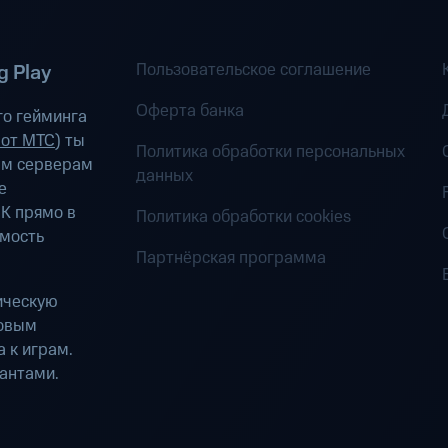
Пользовательское соглашение
 Play
Оферта банка
о гейминга
 от МТС
) ты
Политика обработки персональных
ым серверам
данных
е
К прямо в
Политика обработки cookies
имость
Партнёрская программа
ическую
ровым
 к играм.
антами.