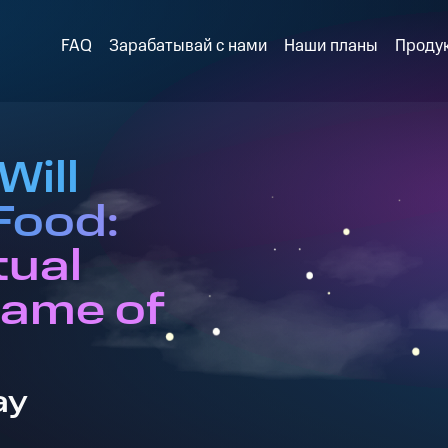
FAQ
Зарабатывай с нами
Наши планы
Проду
Will
 Food:
tual
Game of
ay