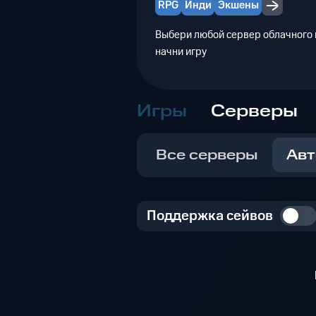
RPG
Инди
Экшены
Выбери любой сервер облачного г
начни игру
Игры
Серверы
Все серверы
Авт
Поддержка сейвов