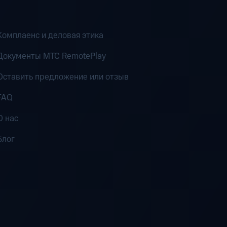
Комплаенс и деловая этика
Документы MTC RemotePlay
Оставить предложение или отзыв
FAQ
О нас
Блог