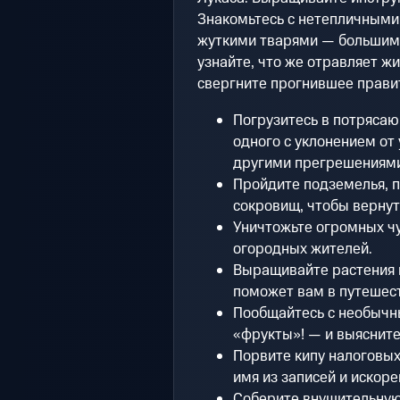
Знакомьтесь с нетепличными
жуткими тварями — большими
узнайте, что же отравляет ж
свергните прогнившее прави
Погрузитесь в потряса
одного с уклонением от 
другими прегрешениями
Пройдите подземелья, п
сокровищ, чтобы вернут
Уничтожьте огромных ч
огородных жителей.
Выращивайте растения 
поможет вам в путешес
Пообщайтесь с необычн
«фрукты»! — и выясните,
Порвите кипу налоговых
имя из записей и искоре
Соберите внушительную