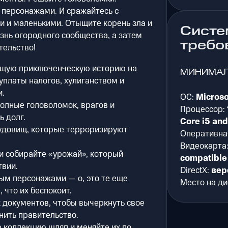
 персонажами. И сражайтесь с
 и маленькими. Отыщите корень зла и
Систе
изнь огородного сообщества, а затем
требо
тельство!
ющую приключенческую историю на
МИНИМА
уплаты налогов, хулиганством и
.
ОС:
Micros
олные головоломок, врагов и
Процессор:
ь долг.
Core i5 and
удовищ, которые терроризируют
Оперативна
Видеокарта
и собирайте «урожай», который
compatible
твии.
DirectX:
вер
ым персонажами — о, это те еще
Место на ди
 что их беспокоит.
 документов, чтобы вычеркнуть свое
нить правительство.
 коллекцию шляп и меняйте их по