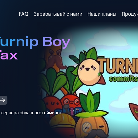
FAQ
Зарабатывай с нами
Наши планы
Проду
urnip Boy
Tax
y
з сервера облачного гейминга