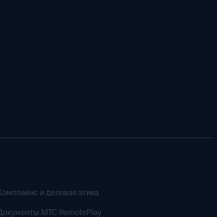
Комплаенс и деловая этика
Документы MTC RemotePlay