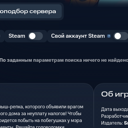
оподбор сервера
Steam
Свой аккаунт Steam
По заданным параметрам поиска ничего не найден
Об иг
лыш-репка, которого объявили врагом
Дата выход
ого дома за неуплату налогов! Чтобы
Разработчи
ридется побыть на побегушках у мэра
Издатель:
S
менты. Решайте головоломки.