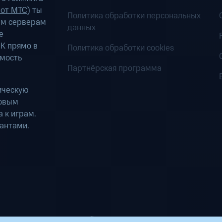
 от МТС
) ты
Политика обработки персональных
ым серверам
данных
е
К прямо в
Политика обработки cookies
имость
Партнёрская программа
ическую
ровым
 к играм.
антами.
ределенных вычислений». Все права защищены