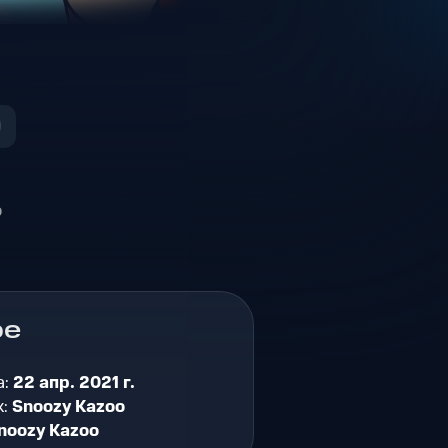
о
ре
а:
22 апр. 2021 г.
к:
Snoozy Kazoo
noozy Kazoo