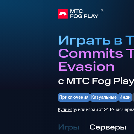
Играть в T
Commits 
Evasion
с МТС Fog Pla
Приключения
Казуальные
Инди
Купи игру
или играй от 24 ₽/час чере
Игры
Серверы