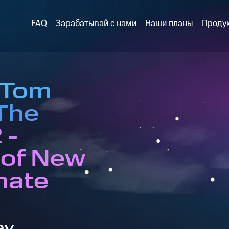
FAQ
Зарабатывай с нами
Наши планы
Проду
 Tom
The
 -
 of New
mate
ay