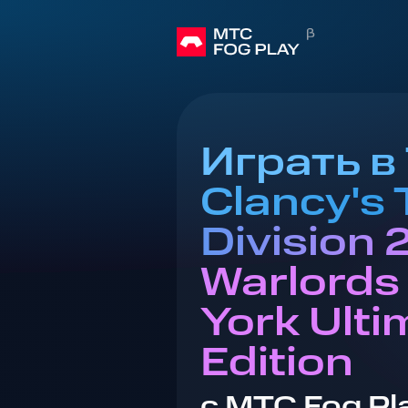
Играть в
Clancy's 
Division 2
Warlords
York Ulti
Edition
с МТС Fog Pl