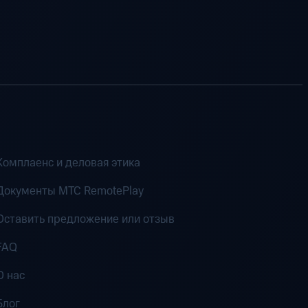
Комплаенс и деловая этика
Документы MTC RemotePlay
Оставить предложение или отзыв
FAQ
О нас
Блог