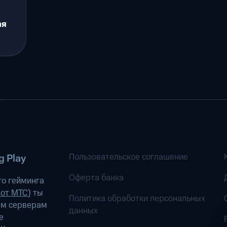
ая
Пользовательское соглашение
 Play
Оферта банка
о гейминга
 от МТС
) ты
Политика обработки персональных
ым серверам
данных
е