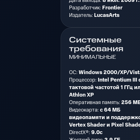
Дата выхода:
8 июл. 2009 г.
Разработчик:
Frontier
Издатель:
LucasArts
Системные
требования
МИНИМАЛЬНЫЕ
ОС:
Windows 2000/XP/Vist
Процессор:
Intel Pentium III 
тактовой частотой 1 ГГц и
Athlon XP
Оперативная память:
256 М
Видеокарта:
с 64 МБ
видеопамяти и поддержк
Vertex Shader и Pixel Shad
DirectX®:
9.0c