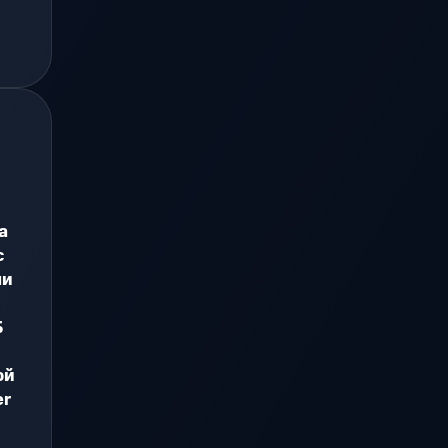
a
с
ли
Б
ой
er