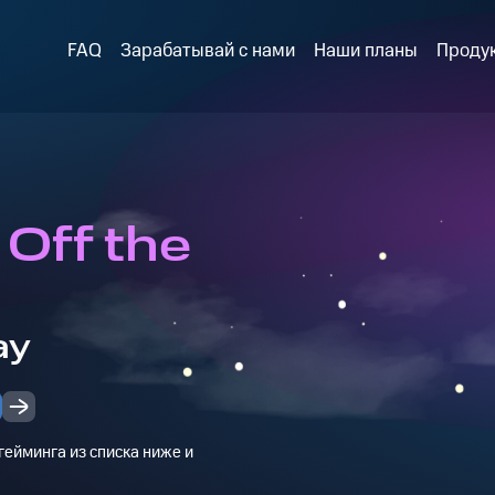
FAQ
Зарабатывай с нами
Наши планы
Проду
: Off the
ay
ейминга из списка ниже и