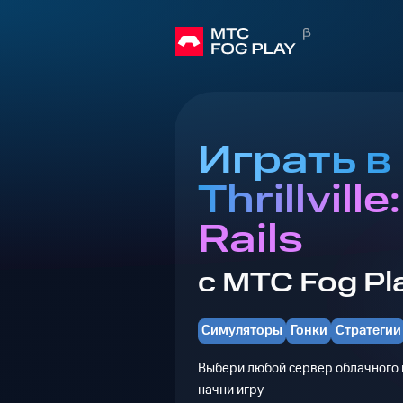
Играть в
Thrillville
Rails
с МТС Fog Pl
Симуляторы
Гонки
Стратегии
Выбери любой сервер облачного г
начни игру