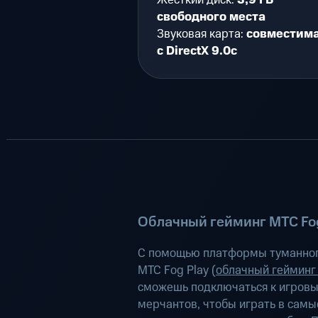
Жесткий диск:
3,9 ГБ
свободного места
Звуковая карта:
совместим
с DirectX 9.0c
Облачный гейминг МТС Fog
С помощью платформы туманног
МТС Fog Play (
облачный гейминг
сможешь подключаться к игров
мерчантов, чтобы играть в самы