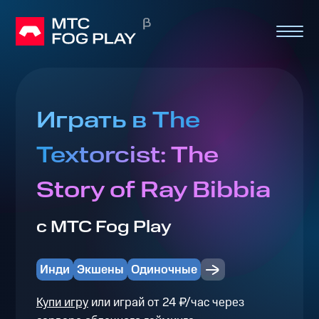
Играть в The
Textorcist: The
Story of Ray Bibbia
с МТС Fog Play
Инди
Экшены
Одиночные
Купи игру
или играй от 24 ₽/час через