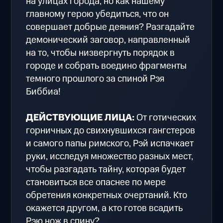
на улицах города, но как нашему
главному герою убедиться, что он
совершает добрые деяния? Разгадайте
демонический заговор, направленный
на то, чтобы низвергнуть порядок в
городе и собрать воедино фрагменты
темного прошлого за спиной Рэя
Биббиа!
ДЕЙСТВУЮЩИЕ ЛИЦА:
От готических
горничных до свихнувшихся гангстеров
и самого папы римского, Рэй испачкает
руки, исследуя множество разных мест,
чтобы разгадать тайну, которая будет
становиться все опаснее по мере
обретения конкретных очертаний. Кто
окажется другом, а кто готов всадить
Рэю нож в спину?