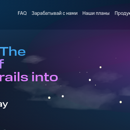
FAQ
Зарабатывай с нами
Наши планы
Проду
 The
f
ails into
ay