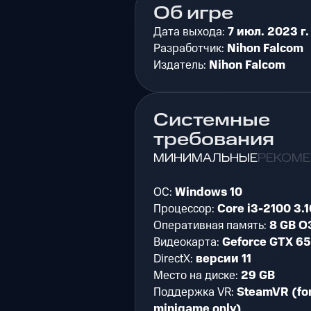
Об игре
Дата выхода:
7 июл. 2023 г.
Разработчик:
Nihon Falcom
Издатель:
Nihon Falcom
Системные
требования
МИНИМАЛЬНЫЕ
РЕКОМ
ОС:
Windows 10
Процессор:
Core i3-2100 3.
Оперативная память:
8 GB О
Видеокарта:
Geforce GTX 65
DirectX:
версии 11
Место на диске:
29 GB
Поддержка VR:
SteamVR (for
minigame only)