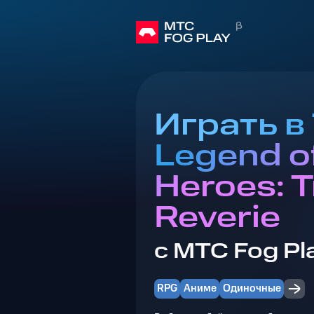
Играть в
Legend o
Heroes: Tr
Reverie
с МТС Fog Pl
RPG
Аниме
Одиночные