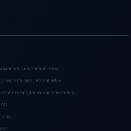
Комплаенс и деловая этика
Документы MTC RemotePlay
Оставить предложение или отзыв
FAQ
О нас
Блог