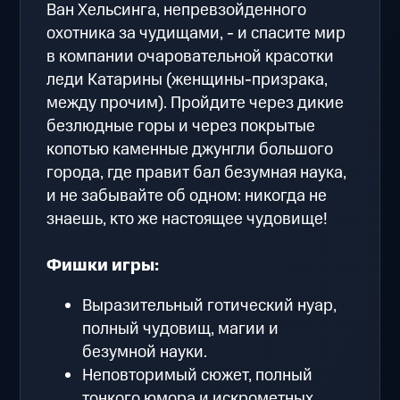
Ван Хельсинга, непревзойденного
охотника за чудищами, - и спасите мир
в компании очаровательной красотки
леди Катарины (женщины-призрака,
между прочим). Пройдите через дикие
безлюдные горы и через покрытые
копотью каменные джунгли большого
города, где правит бал безумная наука,
и не забывайте об одном: никогда не
знаешь, кто же настоящее чудовище!
Фишки игры:
Выразительный готический нуар,
полный чудовищ, магии и
безумной науки.
Неповторимый сюжет, полный
тонкого юмора и искрометных