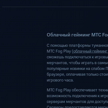
Облачный гейминг МТС Fog
С помощью платформы туманног
МТС Fog Play (
облачный гейминг
сможешь подключаться к игров
мерчантов, чтобы играть в самы
популярные новинки на слабом П
браузере, оплачивая только сто
игрового часа.
МТС Fog Play обеспечивает техн
возможность подключения к иг
серверам мерчантов для доступа
Серверы предоставляются мерч