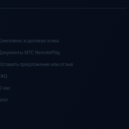
Комплаенс и деловая этика
Документы MTC RemotePlay
Оставить предложение или отзыв
FAQ
О нас
Блог