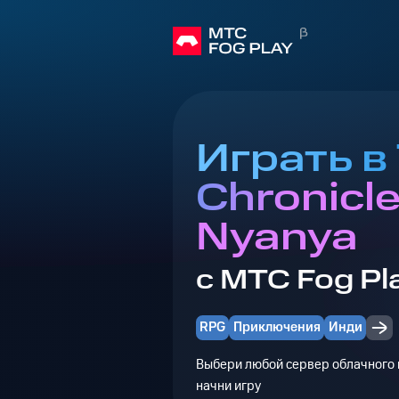
Играть в
Chronicle
Nyanya
с МТС Fog Pl
RPG
Приключения
Инди
Выбери любой сервер облачного г
начни игру