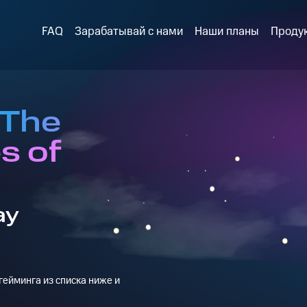
FAQ
Зарабатывай с нами
Наши планы
Проду
 The
s of
ay
ейминга из списка ниже и