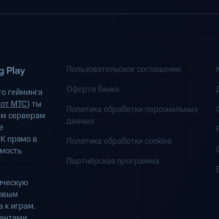
Пользовательское соглашение
 Play
Оферта банка
о гейминга
 от МТС
) ты
Политика обработки персональных
ым серверам
данных
е
К прямо в
Политика обработки cookies
имость
Партнёрская программа
ическую
ровым
 к играм.
антами.