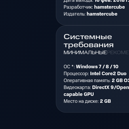
Дата выхода:
16 фев. 2018 г
Разработчик:
hamstercube
Издатель:
hamstercube
Системные
требования
МИНИМАЛЬНЫЕ
РЕКОМ
ОС *:
Windows 7 / 8 / 10
Процессор:
Intel Core2 Duo
Оперативная память:
2 GB О
Видеокарта:
DirectX 9/Open
capable GPU
Место на диске:
2 GB