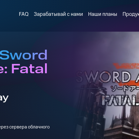
FAQ
Зарабатывай с нами
Наши планы
Проду
 Sword
: Fatal
ay
через сервера облачного