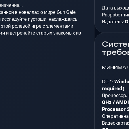
начение...
Дата выход
санной в новеллах о мире Gun Gale
Разработчи
и исследуйте пустоши, наслаждаясь
Издатель:
D
в этой ролевой игре с элементами
ми и встречайте старых знакомых из
Систе
требо
МИНИМА
ОС *:
Windo
required)
Процессор:
GHz / AMD 
Processor 
Оперативна
Видеокарта