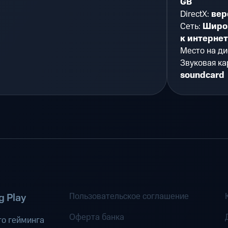
GB
DirectX:
вер
Сеть:
Широ
к интерне
Место на ди
Звуковая ка
soundcard
Пользовательское соглашение
 Play
Оферта банка
о гейминга