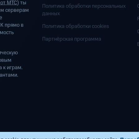
 от МТС
) ты
Политика обработки персональных
ым серверам
данных
е
К прямо в
Политика обработки cookies
имость
Партнёрская программа
ическую
ровым
 к играм.
антами.
ределенных вычислений». Все права защищены