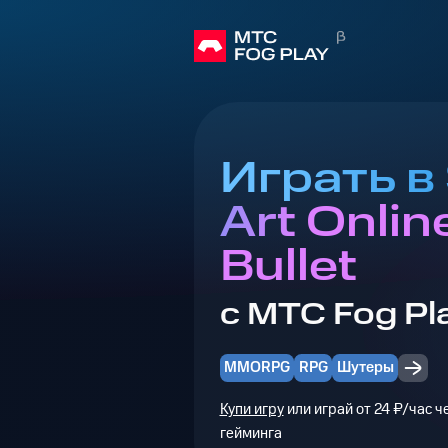
Играть в
Art Online
Bullet
с МТС Fog Pl
MMORPG
RPG
Шутеры
Купи игру
или играй от 24 ₽/час 
гейминга