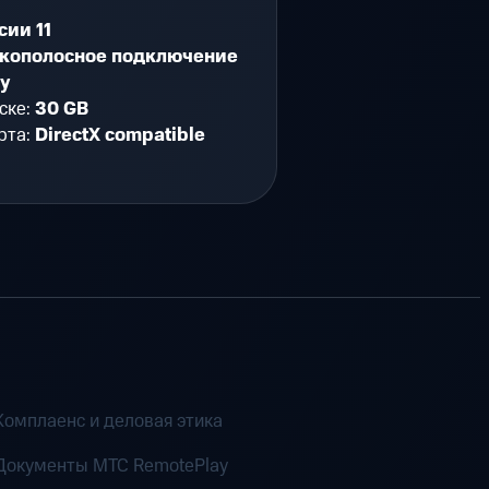
сии 11
кополосное подключение
ту
ске:
30 GB
рта:
DirectX compatible
Комплаенс и деловая этика
Документы MTC RemotePlay