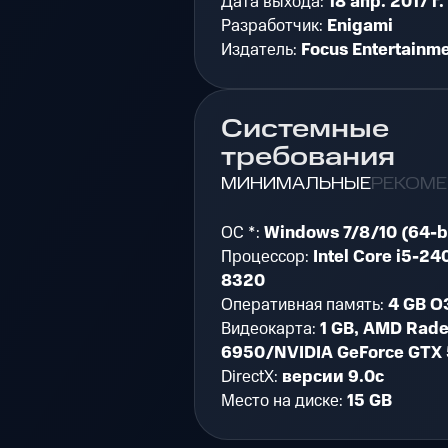
Дата выхода:
18 апр. 2017 г.
Разработчик:
Enigami
Издатель:
Focus Entertainm
Системные
требования
МИНИМАЛЬНЫЕ
РЕКОМ
ОС *:
Windows 7/8/10 (64-b
Процессор:
Intel Core i5-2
8320
Оперативная память:
4 GB О
Видеокарта:
1 GB, AMD Rad
6950/NVIDIA GeForce GTX
DirectX:
версии 9.0c
Место на диске:
15 GB