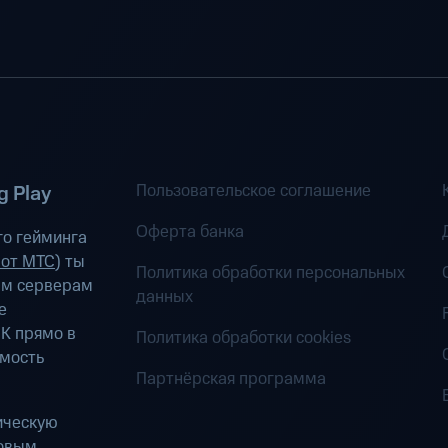
Пользовательское соглашение
 Play
Оферта банка
о гейминга
 от МТС
) ты
Политика обработки персональных
ым серверам
данных
е
К прямо в
Политика обработки cookies
имость
Партнёрская программа
ическую
ровым