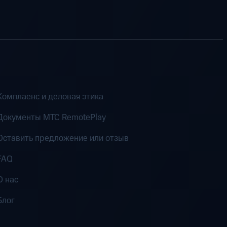
Комплаенс и деловая этика
Документы MTC RemotePlay
Оставить предложение или отзыв
FAQ
О нас
Блог