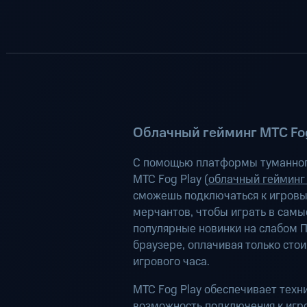
Облачный гейминг МТС Fog
С помощью платформы туманног
МТС Fog Play (
облачный гейминг
сможешь подключаться к игров
мерчантов, чтобы играть в самы
популярные новинки на слабом П
браузере, оплачивая только сто
игрового часа.
МТС Fog Play обеспечивает техн
возможность подключения к иг