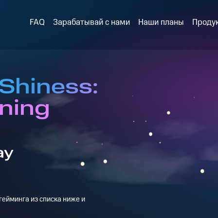
FAQ
Зарабатывай с нами
Наши планы
Проду
Shiness:
tning
ay
ейминга из списка ниже и