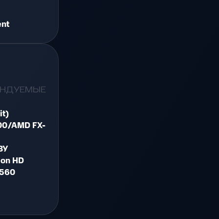
ent
ЕНДУЕМЫЕ
it)
400/AMD FX-
ЗУ
eon HD
 560