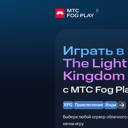
Играть в 
The Ligh
Kingdom
с МТС Fog Pl
RPG
Приключения
Инди
Выбери любой сервер облачного г
начни игру