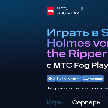
Играть в 
Holmes ve
the Ripper
с МТС Fog Pla
RPG
Приключения
Одиночные
Выбери любой сервер облачного гейм
Игры
Серверы