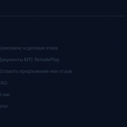
Комплаенс и деловая этика
Документы MTC RemotePlay
Оставить предложение или отзыв
FAQ
О нас
Блог