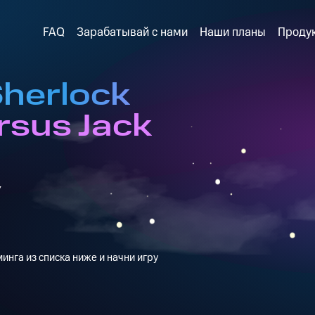
FAQ
Зарабатывай с нами
Наши планы
Проду
Sherlock
rsus Jack
y
инга из списка ниже и начни игру