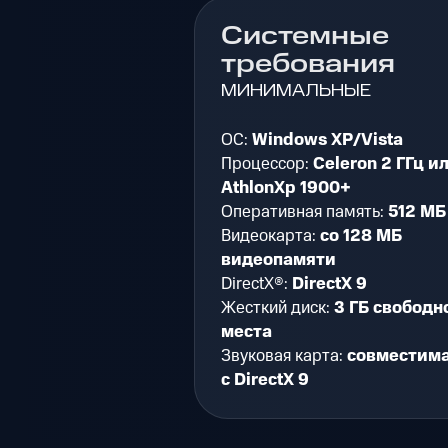
Системные
требования
МИНИМАЛЬНЫЕ
ОС:
Windows XP/Vista
Процессор:
Celeron 2 ГГц и
AthlonXp 1900+
Оперативная память:
512 МБ
Видеокарта:
со 128 МБ
видеопамяти
DirectX®:
DirectX 9
Жесткий диск:
3 ГБ свободн
места
Звуковая карта:
совместим
с DirectX 9