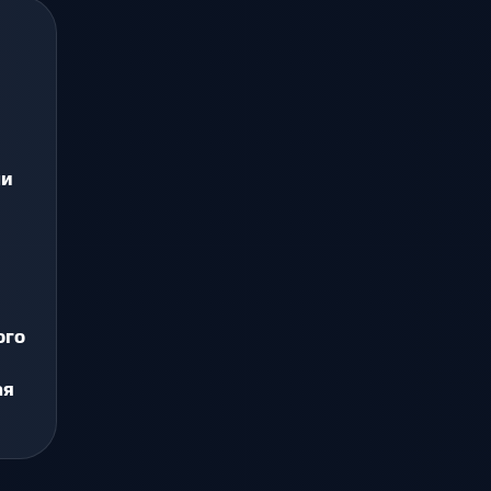
ли
ого
ая