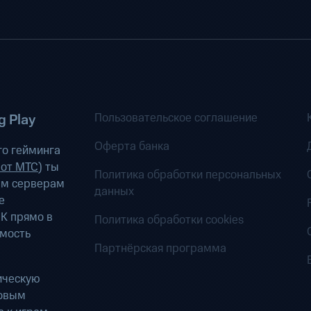
Пользовательское соглашение
 Play
Оферта банка
о гейминга
 от МТС
) ты
Политика обработки персональных
ым серверам
данных
е
К прямо в
Политика обработки cookies
имость
Партнёрская программа
ическую
ровым