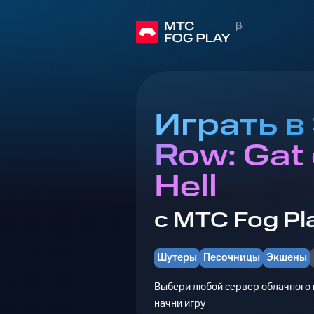
Играть в 
Row: Gat 
Hell
с МТС Fog Pl
Шутеры
Песочницы
Экшены
Выбери любой сервер облачного г
начни игру