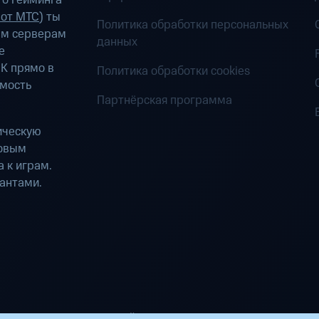
о гейминга
 от МТС
) ты
Политика обработки персональных
ым серверам
данных
е
К прямо в
Политика обработки cookies
имость
Партнёрская программа
ическую
ровым
 к играм.
антами.
ределенных вычислений». Все права защищены