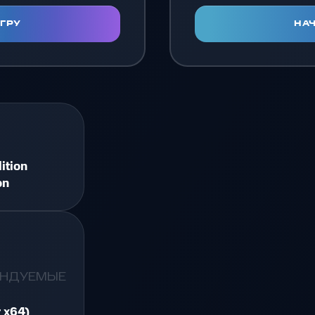
ИГРУ
НАЧ
.
ition
on
ЕНДУЕМЫЕ
 x64)