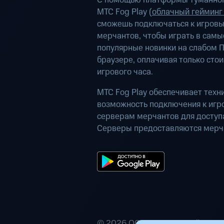
С помощью платформы туманног
МТС Fog Play (
облачный гейминг
сможешь подключаться к игров
мерчантов, чтобы играть в самы
популярные новинки на слабом П
браузере, оплачивая только сто
игрового часа.
МТС Fog Play обеспечивает техн
возможность подключения к иг
серверам мерчантов для доступа
Серверы предоставляются мерч
© 2026 ООО «Маркетплейс расп