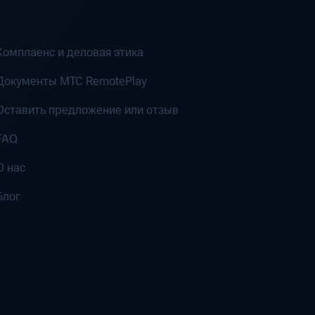
Комплаенс и деловая этика
Документы MTC RemotePlay
Оставить предложение или отзыв
FAQ
О нас
Блог