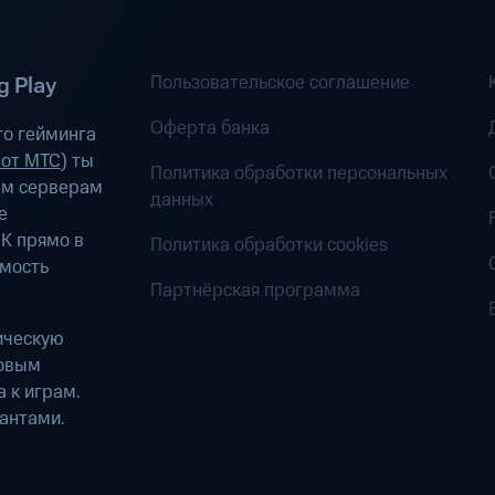
Пользовательское соглашение
 Play
Оферта банка
о гейминга
 от МТС
) ты
Политика обработки персональных
ым серверам
данных
е
К прямо в
Политика обработки cookies
имость
Партнёрская программа
ическую
ровым
 к играм.
антами.