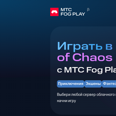
Играть в
of Chaos
с МТС Fog Pl
Приключения
Экшены
Фэнте
Выбери любой сервер облачного г
начни игру