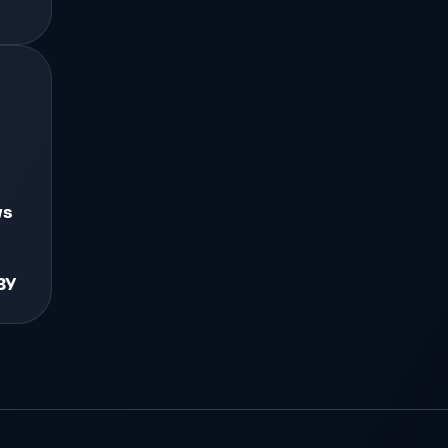
ws
ЗУ