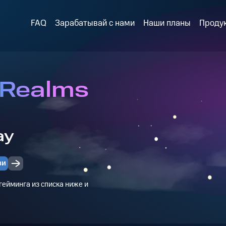
FAQ
Зарабатывай с нами
Наши планы
Проду
 Realms
ay
зи
ейминга из списка ниже и