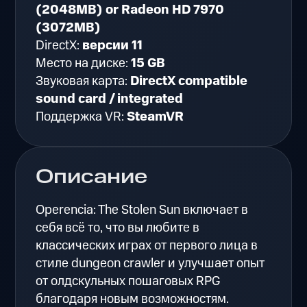
(2048MB) or Radeon HD 7970
(3072MB)
DirectX:
версии 11
Место на диске:
15 GB
Звуковая карта:
DirectX compatible
sound card / integrated
Поддержка VR:
SteamVR
Описание
Operencia: The Stolen Sun включает в
себя всё то, что вы любите в
классических играх от первого лица в
стиле dungeon crawler и улучшает опыт
от олдскульных пошаговых RPG
благодаря новым возможностям.