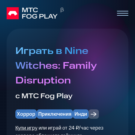
Играть в Nine
Witches: Family
Disruption
с МТС Fog Play
Хоррор
Приключения
Инди
Купи игру
или играй от 24 ₽/час через