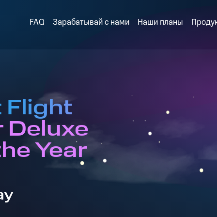
FAQ
Зарабатывай с нами
Наши планы
Проду
 Flight
r Deluxe
the Year
ay