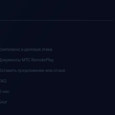
Комплаенс и деловая этика
Документы MTC RemotePlay
Оставить предложение или отзыв
FAQ
О нас
Блог