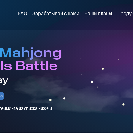
FAQ
Зарабатывай с нами
Наши планы
Проду
 Mahjong
ls Battle
ay
е
ейминга из списка ниже и