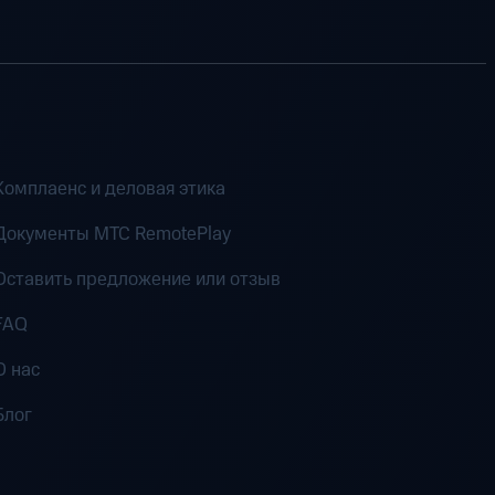
Комплаенс и деловая этика
Документы MTC RemotePlay
Оставить предложение или отзыв
FAQ
О нас
Блог