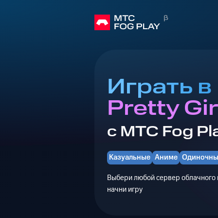
Играть в
Pretty Gir
с МТС Fog Pl
Казуальные
Аниме
Одиночны
Выбери любой сервер облачного г
начни игру