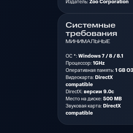
Издатель:
Zoo Corporation
Системные
требования
МИНИМАЛЬНЫЕ
ОС *:
Windows 7 / 8 / 8.1
Процессор:
1GHz
Оперативная память:
1 GB О
Видеокарта:
DirectX
compatible
DirectX:
версии 9.0c
Место на диске:
500 MB
Звуковая карта:
DirectX
compatible