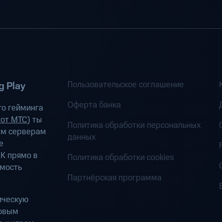
Пользовательское соглашение
 Play
Оферта банка
о гейминга
 от МТС
) ты
Политика обработки персональных
ым серверам
данных
е
К прямо в
Политика обработки cookies
имость
Партнёрская программа
ическую
ровым