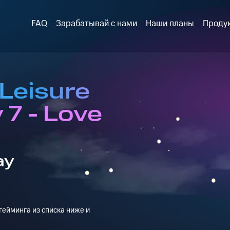
FAQ
Зарабатывай с нами
Наши планы
Проду
Leisure
 7 - Love
ay
ейминга из списка ниже и