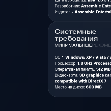
Дата выхода:
22 дек. 2017 г.
Разработчик:
Assemble Ente
Издатель:
Assemble Enterta
Системные
требования
МИНИМАЛЬНЫЕ
РЕКОМ
ОС *:
Windows: XP / Vista / 7
Процессор:
1.8 GHz Process
Оперативная память:
512 MB
Видеокарта:
3D graphics ca
compatible with DirectX 7
Место на диске:
600 MB