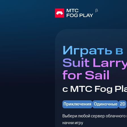
Играть в 
Suit Larry
for Sail
с МТС Fog Pl
Приключения
Одиночные
2D
Выбери любой сервер облачного г
начни игру