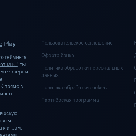
Пользовательское соглашение
 Play
Оферта банка
о гейминга
 от МТС
) ты
Политика обработки персональных
ым серверам
данных
е
К прямо в
Политика обработки cookies
имость
Партнёрская программа
ическую
ровым
 к играм.
антами.