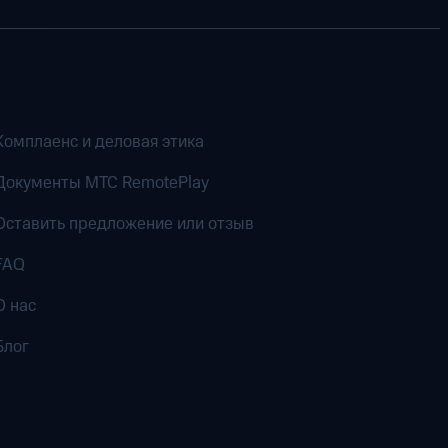
Комплаенс и деловая этика
Документы MTC RemotePlay
Оставить предложение или отзыв
FAQ
О нас
Блог