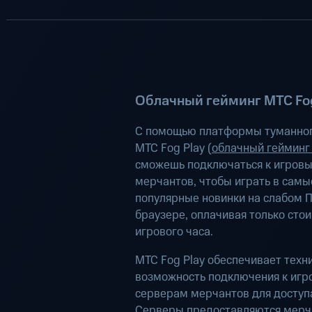
Облачный гейминг МТС Fog
С помощью платформы туманног
МТС Fog Play (
облачный гейминг
сможешь подключаться к игров
мерчантов, чтобы играть в самы
популярные новинки на слабом П
браузере, оплачивая только сто
игрового часа.
МТС Fog Play обеспечивает техн
возможность подключения к иг
серверам мерчантов для доступа
Серверы предоставляются мерч