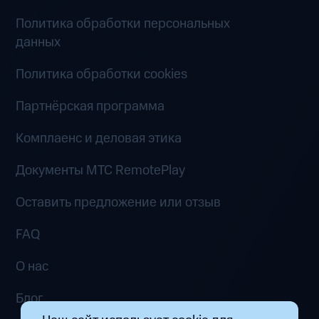
Политика обработки персональных
данных
Политика обработки cookies
Партнёрская программа
Комплаенс и деловая этика
Документы MTC RemotePlay
Оставить предложение или отзыв
FAQ
О нас
Блог