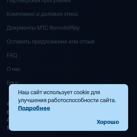
Партнёрская программа
Комплаенс и деловая этика
Документы MTC RemotePlay
Оставить предложение или отзыв
FAQ
О нас
Блог
Наш сайт использует cookie для
улучшения работоспособности сайта.
© 2026 ООО «Маркетплейс распределенных
Подробнее
вычислений». Все права защищены
Адрес: 115432, г. Москва, пр-кт Андропова, д.
Хорошо
18, к. 9 Почта:
fogplay@mts.ru