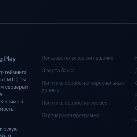
Пользовательское соглашение
 Play
Оферта банка
о гейминга
 от МТС
) ты
Политика обработки персональных
ым серверам
данных
е
К прямо в
Политика обработки cookies
имость
Партнёрская программа
ическую
ровым