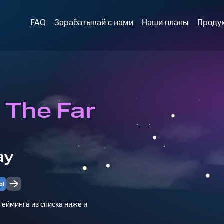
FAQ
Зарабатывай с нами
Наши планы
Проду
 The Far
ay
ы
ейминга из списка ниже и