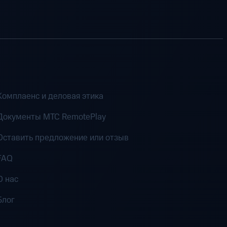
Комплаенс и деловая этика
Документы MTC RemotePlay
Оставить предложение или отзыв
FAQ
О нас
Блог