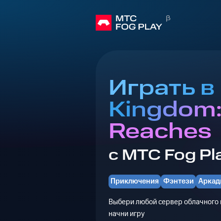
Играть в
Kingdom:
Reaches
с МТС Fog Pl
Приключения
Фэнтези
Аркад
Выбери любой сервер облачного г
начни игру