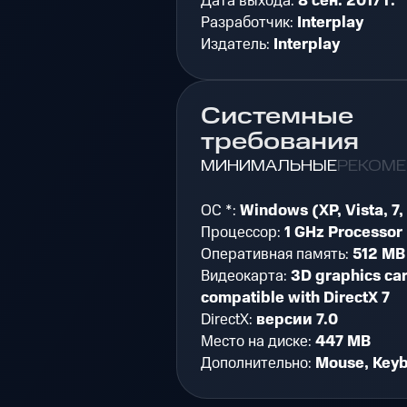
Дата выхода:
8 сен. 2017 г.
Разработчик:
Interplay
Издатель:
Interplay
Системные
требования
МИНИМАЛЬНЫЕ
РЕКОМ
ОС *:
Windows (XP, Vista, 7, 
Процессор:
1 GHz Processor
Оперативная память:
512 MB
Видеокарта:
3D graphics ca
compatible with DirectX 7
DirectX:
версии 7.0
Место на диске:
447 MB
Дополнительно:
Mouse, Key