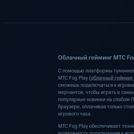
Облачный гейминг МТС Fog
С помощью платформы туманног
МТС Fog Play (
облачный гейминг
сможешь подключаться к игров
мерчантов, чтобы играть в самы
популярные новинки на слабом П
браузере, оплачивая только сто
игрового часа.
МТС Fog Play обеспечивает техн
возможность подключения к иг