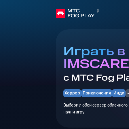
Играть в
IMSCAR
с МТС Fog Pl
Хоррор
Приключения
Инди
Выбери любой сервер облачного г
начни игру