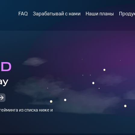
FAQ
Зарабатывай с нами
Наши планы
Проду
ED
ay
ейминга из списка ниже и