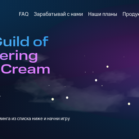
FAQ
Зарабатывай с нами
Наши планы
Проду
uild of
ering
e Cream
y
инга из списка ниже и начни игру