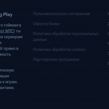
Пользовательское соглашение
 Play
Оферта банка
о гейминга
 от МТС
) ты
Политика обработки персональных
ым серверам
данных
е
К прямо в
Политика обработки cookies
имость
Партнёрская программа
ическую
ровым
 к играм.
антами.