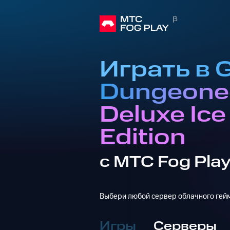
Играть в G
Dungeone
Deluxe Ic
Edition
с МТС Fog Pla
Выбери любой сервер облачного гейм
Игры
Серверы