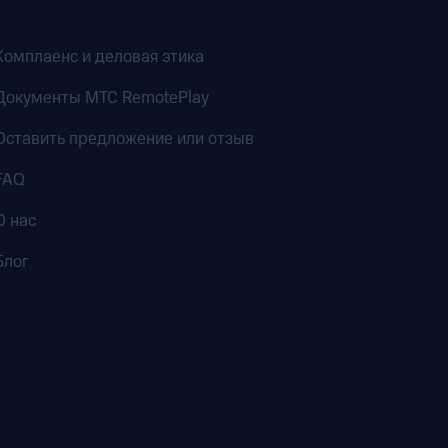
Комплаенс и деловая этика
Документы MTC RemotePlay
Оставить предложение или отзыв
FAQ
О нас
Блог