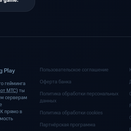
he game.
Пользовательское соглашение
 Play
Оферта банка
о гейминга
 от МТС
) ты
Политика обработки персональных
ым серверам
данных
е
К прямо в
Политика обработки cookies
имость
Партнёрская программа