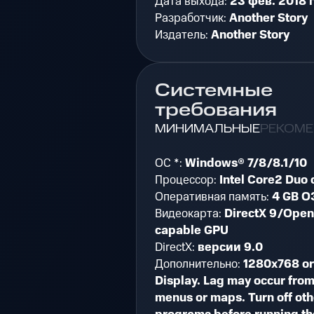
Дата выхода:
23 фев. 2018 г
Разработчик:
Another Story
Издатель:
Another Story
Системные
требования
МИНИМАЛЬНЫЕ
РЕКОМ
ОС *:
Windows® 7/8/8.1/10
Процессор:
Intel Core2 Duo 
Оперативная память:
4 GB О
Видеокарта:
DirectX 9/Open
capable GPU
DirectX:
версии 9.0
Дополнительно:
1280x768 or
Display. Lag may occur from
menus or maps. Turn off oth