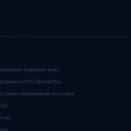
Комплаенс и деловая этика
Документы MTC RemotePlay
Оставить предложение или отзыв
FAQ
О нас
Блог