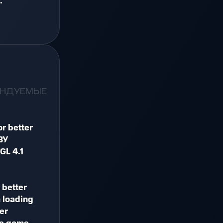
.
ЕНДУЕМЫЕ
or better
ЗУ
GL 4.1
 better
 loading
er