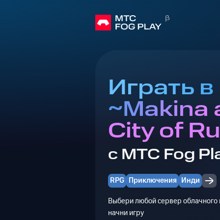
Играть в 
~Makina 
City of R
с МТС Fog Pl
RPG
Приключения
Инди
Выбери любой сервер облачного г
начни игру