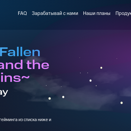
FAQ
Зарабатывай с нами
Наши планы
Проду
Fallen
and the
uins~
ay
ейминга из списка ниже и