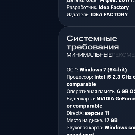
Дата выхода:
14 фев. 2017 г.
Разработчик:
Idea Factory
Издатель:
IDEA FACTORY
Системные
требования
МИНИМАЛЬНЫЕ
РЕКОМ
ОС *:
Windows 7 (64-bit)
Процессор:
Intel i5 2.3 GHz 
comparable
Оперативная память:
6 GB О
Видеокарта:
NVIDIA GeForc
or comparable
DirectX:
версии 11
Место на диске:
17 GB
Звуковая карта:
Windows co