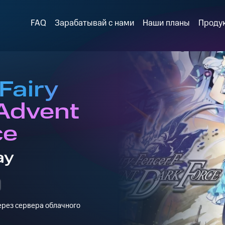
FAQ
Зарабатывай с нами
Наши планы
Проду
Fairy
 Advent
ce
ay
через сервера облачного