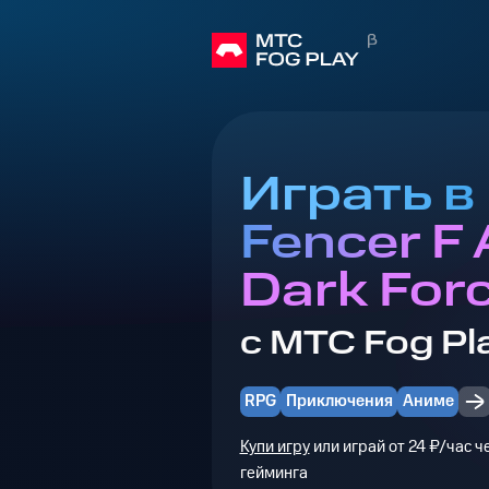
Играть в 
Fencer F
Dark For
с МТС Fog Pl
RPG
Приключения
Аниме
Купи игру
или играй от 24 ₽/час 
гейминга