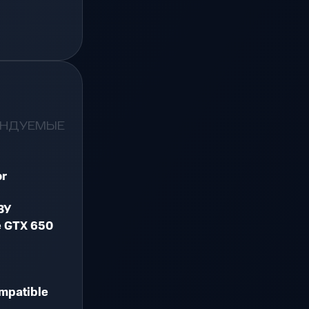
ЕНДУЕМЫЕ
or
ЗУ
e GTX 650
mpatible