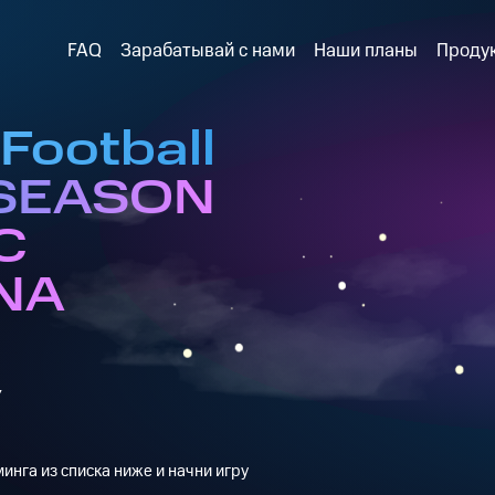
FAQ
Зарабатывай с нами
Наши планы
Проду
Football
 SEASON
C
NA
y
инга из списка ниже и начни игру