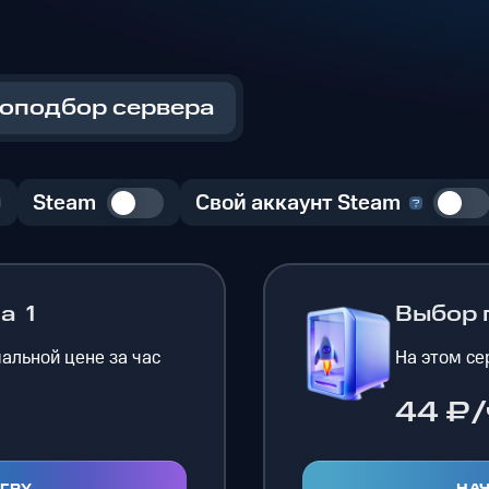
оподбор сервера
Steam
Свой аккаунт Steam
на
1
Выбор 
альной цене за час
На этом се
44 ₽/
ИГРУ
НАЧ