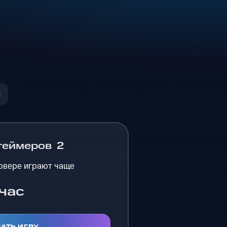
геймеров
2
рвере играют чаще
час
АТЬ ИГРУ