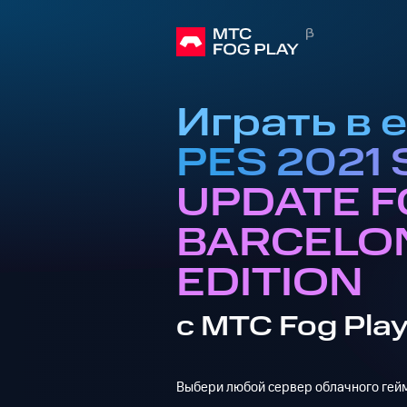
Играть в e
PES 2021
UPDATE F
BARCELO
EDITION
с МТС Fog Pla
Выбери любой сервер облачного гейм