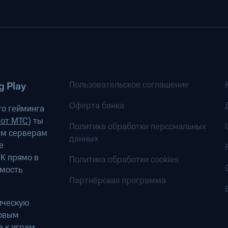
Пользовательское соглашение
 Play
Оферта банка
о гейминга
 от МТС
) ты
Политика обработки персональных
ым серверам
данных
е
К прямо в
Политика обработки cookies
имость
Партнёрская программа
ическую
ровым
 к играм.