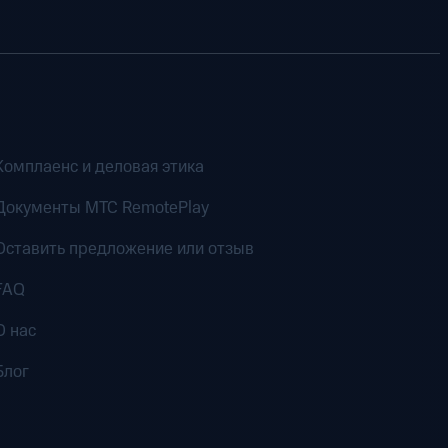
Комплаенс и деловая этика
Документы MTC RemotePlay
Оставить предложение или отзыв
FAQ
О нас
Блог