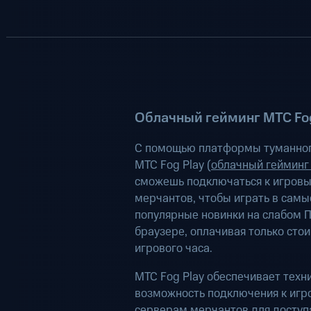
Облачный гейминг МТС Fog
С помощью платформы туманног
МТС Fog Play (
облачный гейминг
сможешь подключаться к игров
мерчантов, чтобы играть в самы
популярные новинки на слабом П
браузере, оплачивая только сто
игрового часа.
МТС Fog Play обеспечивает техн
возможность подключения к иг
серверам мерчантов для доступа