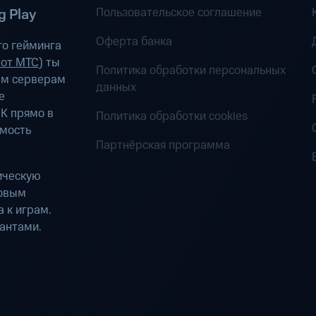
Пользовательское соглашение
 Play
Оферта банка
о гейминга
 от МТС
) ты
Политика обработки персональных
ым серверам
данных
е
К прямо в
Политика обработки cookies
имость
Партнёрская программа
ическую
ровым
 к играм.
антами.