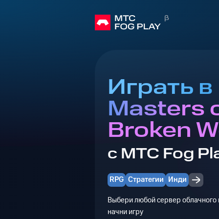
Играть в 
Masters o
Broken W
с МТС Fog Pl
RPG
Стратегии
Инди
Выбери любой сервер облачного г
начни игру