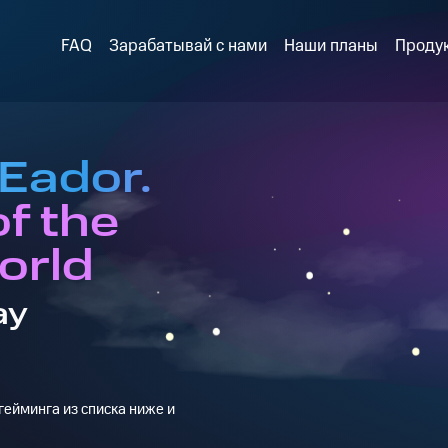
FAQ
Зарабатывай с нами
Наши планы
Проду
Eador.
f the
orld
ay
ейминга из списка ниже и