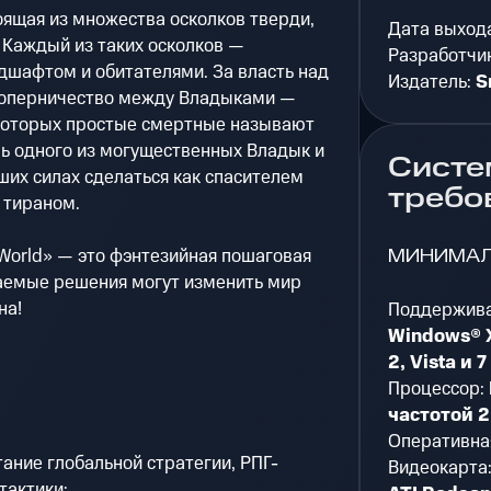
оящая из множества осколков тверди,
Дата выход
 Каждый из таких осколков —
Разработчи
дшафтом и обитателями. За власть над
Издатель:
S
соперничество между Владыками —
которых простые смертные называют
ль одного из могущественных Владык и
Систе
ших силах сделаться как спасителем
требо
 тираном.
МИНИМА
n World» — это фэнтезийная пошаговая
маемые решения могут изменить мир
на!
Поддержив
Windows® 
2, Vista и 7
Процессор:
частотой 
Оперативна
ание глобальной стратегии, РПГ-
Видеокарта
тактики;