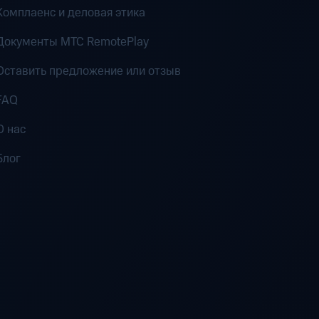
Комплаенс и деловая этика
Документы MTC RemotePlay
Оставить предложение или отзыв
FAQ
О нас
Блог