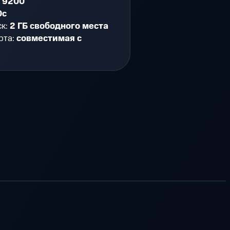
n 9200
0c
ск:
2 ГБ свободного места
рта:
совместимая с