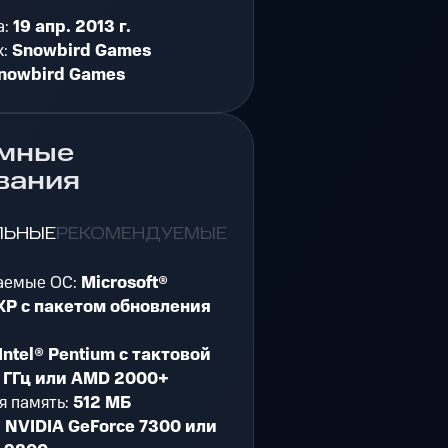
а:
19 апр. 2013 г.
к:
Snowbird Games
nowbird Games
мные
вания
ЛЬНЫЕ
РЕКОМЕНДУЕМЫЕ
аемые ОС:
Microsoft®
XP с пакетом обновления
Intel® Pentium с тактовой
2 ГГц или AMD 2000+
я память:
512 МБ
:
NVIDIA GeForce 7300 или