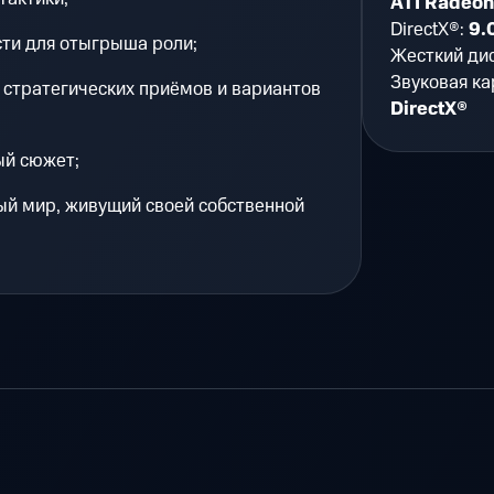
ATI Radeo
DirectX®:
9.
ти для отыгрыша роли;
Жесткий ди
Звуковая ка
 стратегических приёмов и вариантов
DirectX®
ый сюжет;
й мир, живущий своей собственной