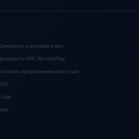
Комплаенс и деловая этика
Документы MTC RemotePlay
Оставить предложение или отзыв
FAQ
О нас
Блог