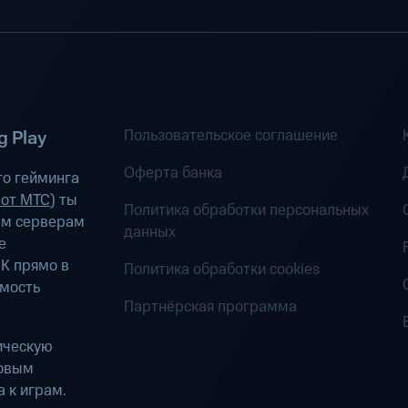
Пользовательское соглашение
 Play
Оферта банка
о гейминга
 от МТС
) ты
Политика обработки персональных
ым серверам
данных
е
К прямо в
Политика обработки cookies
имость
Партнёрская программа
ическую
ровым
 к играм.