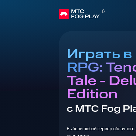
Играть 
RPG: Ten
Tale - De
Edition
с МТС Fog Pl
Выбери любой сервер облачного г