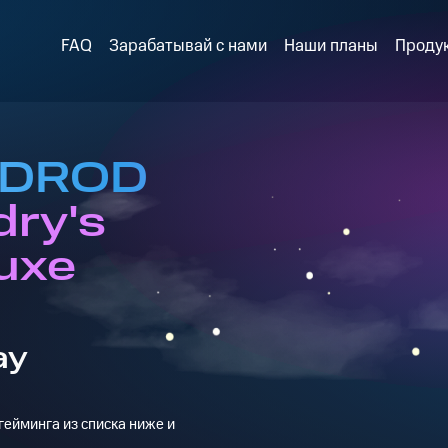
FAQ
Зарабатывай с нами
Наши планы
Проду
в DROD
dry's
luxe
ay
ейминга из списка ниже и