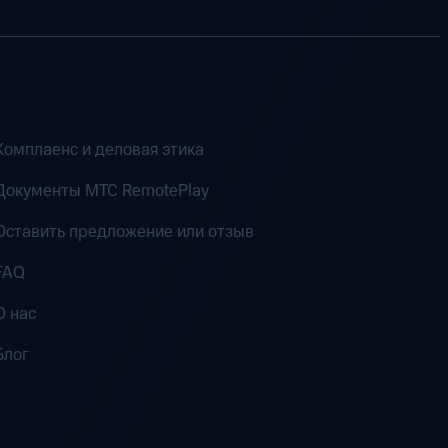
Комплаенс и деловая этика
Документы MTC RemotePlay
Оставить предложение или отзыв
FAQ
О нас
Блог