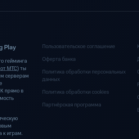
Пользовательское соглашение
 Play
Оферта банка
о гейминга
 от МТС
) ты
Политика обработки персональных
ым серверам
данных
е
К прямо в
Политика обработки cookies
имость
Партнёрская программа
ическую
ровым
 к играм.