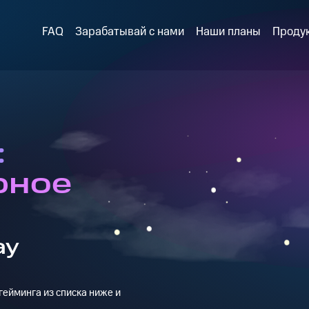
FAQ
Зарабатывай с нами
Наши планы
Проду
:
рное
ay
ейминга из списка ниже и