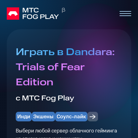
Играть в Dandara:
Trials of Fear
Edition
с МТС Fog Play
Инди
Экшены
Соулс-лайк
Выбери любой сервер облачного гейминга