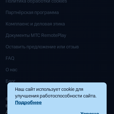
Политика обработки cookies
Партнёрская программа
Комплаенс и деловая этика
Документы MTC RemotePlay
Оставить предложение или отзыв
FAQ
О нас
Блог
Наш сайт использует cookie для
улучшения работоспособности сайта.
© 2026 ООО «Маркетплейс распределенных
Подробнее
вычислений». Все права защищены
Адрес: 115432, г. Москва, пр-кт Андропова, д.