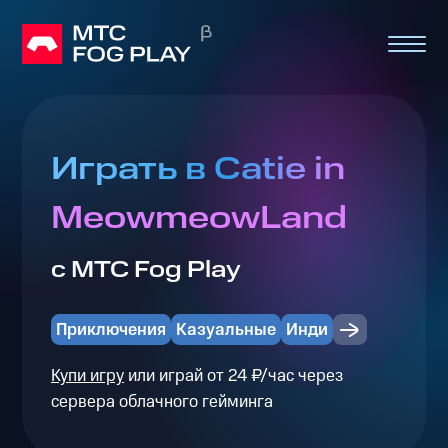
Играть в Catie in
MeowmeowLand
с МТС Fog Play
Приключения
Казуальные
Инди
Купи игру
или играй от 24 ₽/час через
сервера облачного гейминга