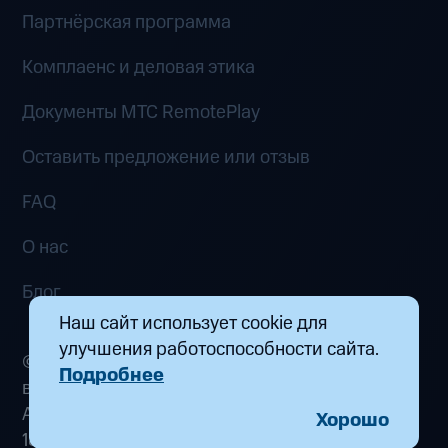
Партнёрская программа
Комплаенс и деловая этика
Документы MTC RemotePlay
Оставить предложение или отзыв
FAQ
О нас
Блог
Наш сайт использует cookie для
улучшения работоспособности сайта.
© 2026 ООО «Маркетплейс распределенных
Подробнее
вычислений». Все права защищены
Адрес: 115432, г. Москва, пр-кт Андропова, д.
Хорошо
18, к. 9 Почта:
fogplay@mts.ru