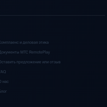
Комплаенс и деловая этика
Документы MTC RemotePlay
Оставить предложение или отзыв
FAQ
О нас
Блог