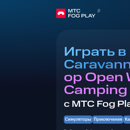
Играть в
Caravann
op Open 
Camping
с МТС Fog Pl
Симуляторы
Приключения
Ка