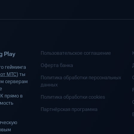
Пользовательское соглашение
 Play
Оферта банка
о гейминга
 от МТС
) ты
Политика обработки персональных
ым серверам
данных
е
К прямо в
Политика обработки cookies
имость
Партнёрская программа
ическую
ровым