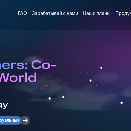
FAQ
Зарабатывай с нами
Наши планы
Проду
ers: Co-
World
ay
зуальные