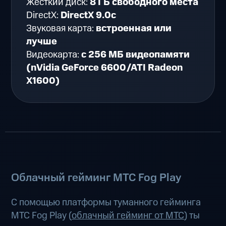
Жесткий диск:
8 ГБ свободного места
DirectX:
DirectX 9.0c
Звуковая карта:
встроенная или
лучше
Видеокарта:
с 256 МБ видеопамяти
(nVidia GeForce 6600/ATI Radeon
X1600)
Облачный гейминг МТС Fog Play
С помощью платформы туманного гейминга
МТС Fog Play (
облачный гейминг от МТС
) ты