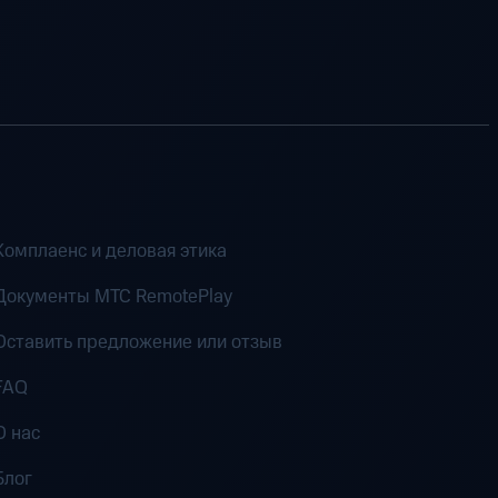
Комплаенс и деловая этика
Документы MTC RemotePlay
Оставить предложение или отзыв
FAQ
О нас
Блог