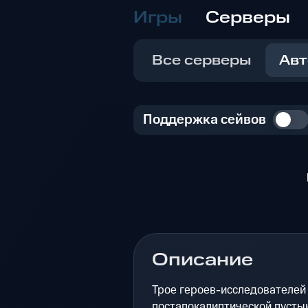
Игры
Серверы
Все серверы
Авт
Поддержка сейвов
Описание
Трое героев-исследователей
постапокалиптической пусты