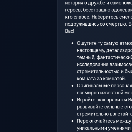
история о дружбе и самопож
героев, бесстрашно одолеваю
кто слабее. Наберитесь смел
подружившись со смертью. Б
Вас!
Ощутите ту самую атмо
настоящему, детализир
темный, фантастический
исследование взаимосв
стремительностью и б
комната за комнатой.
Оригинальные персонаж
всемирно известной ман
Играйте, как нравится 
развивайте сильные сто
стремительно взлетайте
Переключайтесь между 
уникальными умениями к