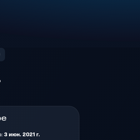
о
ре
а:
3 июн. 2021 г.