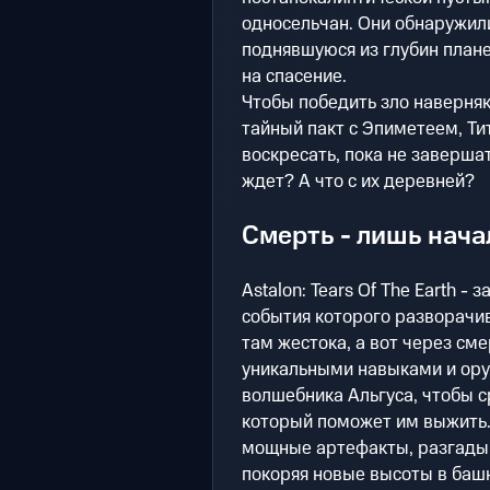
односельчан. Они обнаружил
поднявшуюся из глубин плане
на спасение.
Чтобы победить зло наверняк
тайный пакт с Эпиметеем, Ти
воскресать, пока не заверша
ждет? А что с их деревней?
Смерть - лишь нача
Astalon: Tears Of The Earth 
события которого разворачи
там жестока, а вот через см
уникальными навыками и ору
волшебника Альгуса, чтобы с
который поможет им выжить.
мощные артефакты, разгадыв
покоряя новые высоты в башн