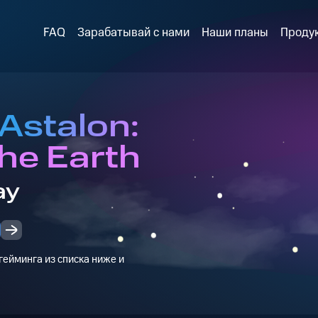
FAQ
Зарабатывай с нами
Наши планы
Проду
Astalon:
the Earth
ay
ейминга из списка ниже и