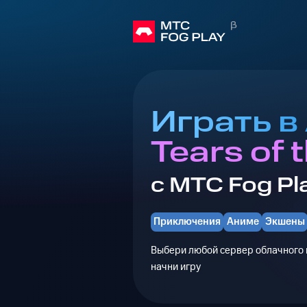
Играть в 
Tears of 
с МТС Fog Pl
Приключения
Аниме
Экшены
Выбери любой сервер облачного г
начни игру