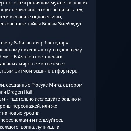
ертве, о безграничном мужестве наших
щих великанов, чтобы защитить тех,
ости и спасите односельчан,
есконечные тайны Башни Змей ждут
сферу 8-битных игр благодаря
ованному пиксель-арту, создающему
 мир! В Astalon постепенное
язанных миров сочетается со
ыстрым ритмом экшн-платформера,
и, созданные Рюсуке Мита, автором
ги Dragon Half!
Вам - тщательно исследуйте башню и
роны персонажей, или же
 на новые уровни.
персонажами и пользуйтесь
аждого: воина, лучницы и