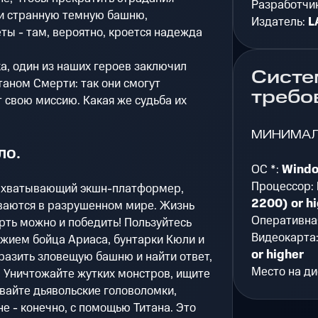
Разработчи
и странную темную башню,
Издатель:
L
ты - там, вероятно, кроется надежда
а, один из наших героев заключил
Систе
таном Смерти: так они смогут
требо
т свою миссию. Какая же судьба их
МИНИМА
ло.
ОС *:
Window
Процессор:
- захватывающий экшн-платформер,
2200) or h
ваются в разрушенном мире. Жизнь
Оперативна
ерть можно и победить! Пользуйтесь
Видеокарта
жием бойца Ариаса, бунтарки Кюли и
or higher
разить зловещую башню и найти ответ,
Место на ди
 Уничтожайте жутких монстров, ищите
айте дьявольские головоломки,
е - конечно, с помощью Титана. Это