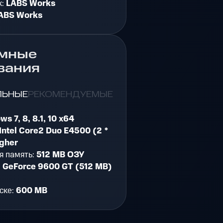
к:
LABS Works
ABS Works
мные
вания
ЛЬНЫЕ
РЕКОМЕНДУЕМЫЕ
s 7, 8, 8.1, 10 x64
Intel Core2 Duo E4500 (2 *
igher
я память:
512 MB ОЗУ
:
GeForce 9600 GT (512 MB)
ске:
600 MB