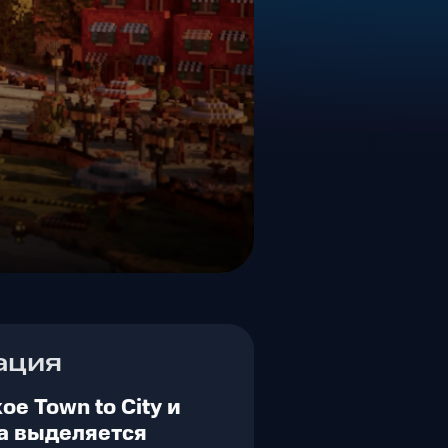
ация
ое Town to City и
а выделяется