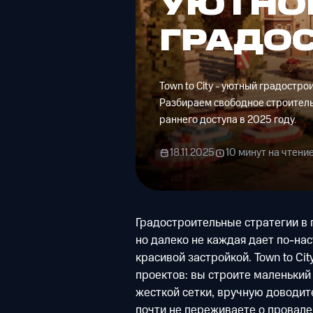
УЮТНО
ГРАДО
Town to City - уютный градостр
Разбираем свободное строительс
раннего доступа в 2025 году.
18.11.2025
10 минут на чтени
Градостроительные стратегии в 
но далеко не каждая дает по-нас
красивой застройкой. Town to City
проектов: вы строите маленький
жесткой сетки, вручную доводит
почти не переживаете о провале