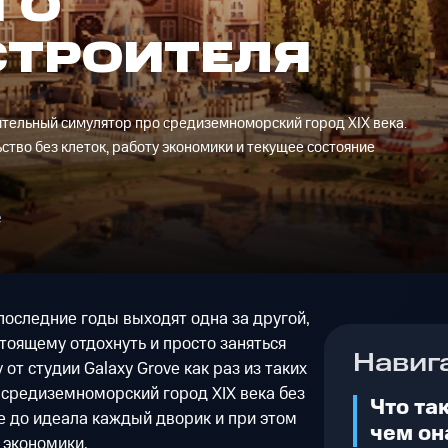
ГО
СТРОИТЕЛЯ
оительный симулятор про средиземноморский город XIX века.
тво без клеток, работу экономики и текущее состояние
е
последние годы выходят одна за другой,
тоящему отдохнуть и просто заняться
Навиг
 от студии Galaxy Grove как раз из таких
 средиземноморский город XIX века без
Что так
е до идеала каждый дворик и при этом
чем он
 экономики.