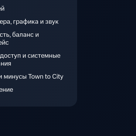
ей
ра, графика и звук
ть, баланс и
ейс
доступ и системные
ания
 минусы Town to City
ение