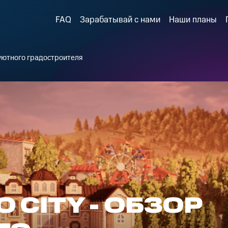
FAQ
Зарабатывай с нами
Наши планы
р уютного градостроителя
 CITY - ОБЗОР