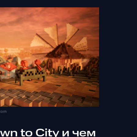
.com
wn to City и чем