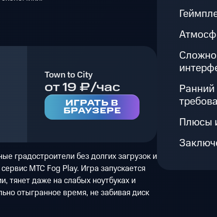
Геймпл
Атмосфе
Сложнос
интерф
Town to City
от 19 ₽/час
Ранний 
требов
ИГРАТЬ В
БРАУЗЕРЕ
Плюсы и
Заключ
ные градостроители без долгих загрузок и
сервис МТС Fog Play. Игра запускается
и, тянет даже на слабых ноутбуках и
льно отыгранное время, не забивая диск