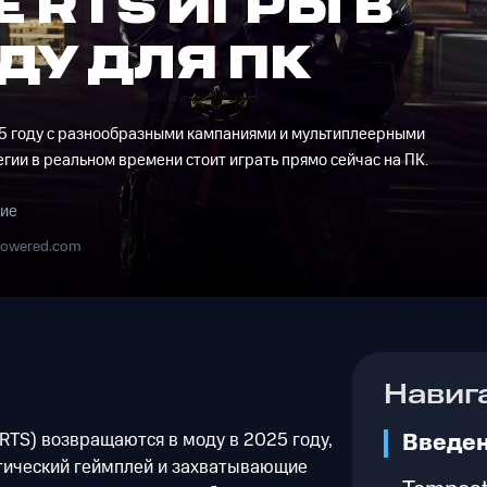
 RTS ИГРЫ В
ОДУ ДЛЯ ПК
25 году с разнообразными кампаниями и мультиплеерными
егии в реальном времени стоит играть прямо сейчас на ПК.
ние
powered.com
Навиг
Введе
RTS) возвращаются в моду в 2025 году,
ктический геймплей и захватывающие