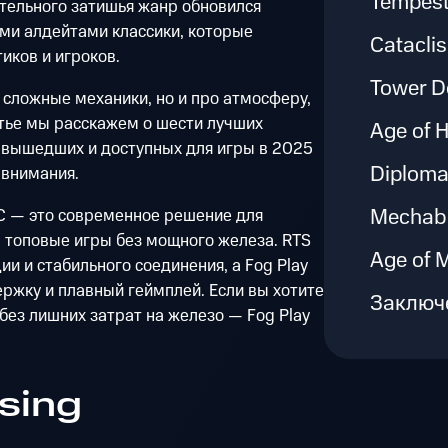
Tempest
тельного затишья жанр обновился
и алдейтами классики, которые
Catacli
иков и игроков.
Tower D
 сложные механики, но и про атмосферу,
атье мы расскажем о шести лучших
Age of H
 вышедших и доступных для игры в 2025
Diploma
 внимания.
Mechab
ТС — это современное решение для
 топовые игры без мощного железа. RTS
Age of 
и и стабильного соединения, а Fog Play
ржку и плавный геймплей. Если вы хотите
Заключ
без лишних затрат на железо — Fog Play
ising