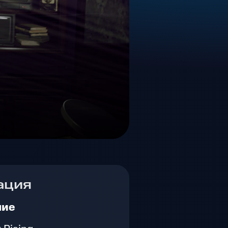
ация
ние