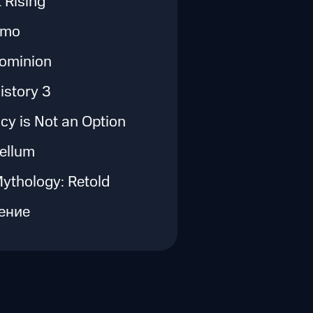
 Rising
smo
ominion
istory 3
cy is Not an Option
ellum
Mythology: Retold
ение