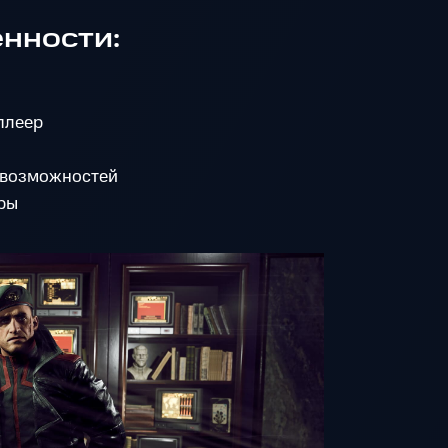
нности:
плеер
 возможностей
ры