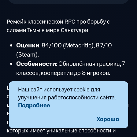
Ремейк классической RPG про борьбу с
силами Тьмы в мире Санктуари.
Оценки
: 84/100 (Metacritic), 8.7/10
(Steam).
Особенности
: Обновлённая графика, 7
классов, кооператив до 8 игроков.
Diablo II: Resurrected — топ RPG на ПК для
Наш сайт использует cookie для
слабых компьютеров. Вы сражаетесь с
улучшения работоспособности сайта.
демонами, собираете легендарные артефакты
Подробнее
и прокачиваете навыки персонажа. Игра
Хорошо
предлагает несколько классов, каждый из
которых имеет уникальные способности и