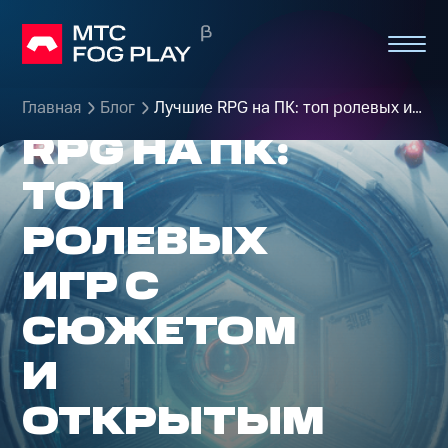
ЛУЧШИЕ
Главная
Блог
Лучшие RPG на ПК: топ ролевых игр 2025–2026
RPG НА ПК:
ТОП
РОЛЕВЫХ
ИГР С
СЮЖЕТОМ
И
ОТКРЫТЫМ