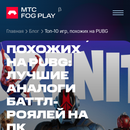
Главная
Блог
Топ-10 игр, похожих на PUBG
ТОП-10 ИГР,
ПОХОЖИХ
НА PUBG:
ЛУЧШИЕ
АНАЛОГИ
БАТТЛ-
РОЯЛЕЙ НА
ПК