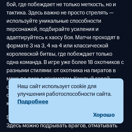
бой, где побеждает не только меткость, но и
тактика. Здесь важно не просто стрелять —
используйте уникальные способности
персонажей, подбирайте усиления и
адаптируйтесь к хаосу боя. Матчи проходят в
формате 3 на 3, 4 на 4 или классической
королевской битвы, где побеждает только
одна команда. В игре уже более 18 охотников с
разными стилями: от охотника на пиратов в
мехе до лиса с огнеметом. Каждый герой
Наш сайт использует cookie для
обладает своими уникальными
улучшения работоспособности сайта.
способностями, а комбинация персонажей в
Подробнее
команде может перевернуть ход сражения.
Хорошо
SUPERVIVE – это поле для экспериментов.
Здесь можно подрывать врагов, отматывать