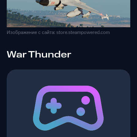
Изображение с сайта: store.steampowered.com
War Thunder