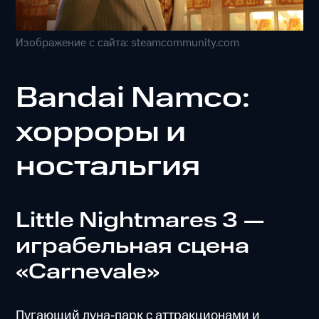
Изображение с сайта: steamcommunity.com
Bandai Namco:
хорроры и
ностальгия
Little Nightmares 3 —
играбельная сцена
«Carnevale»
Пугающий луна‑парк с аттракционами и