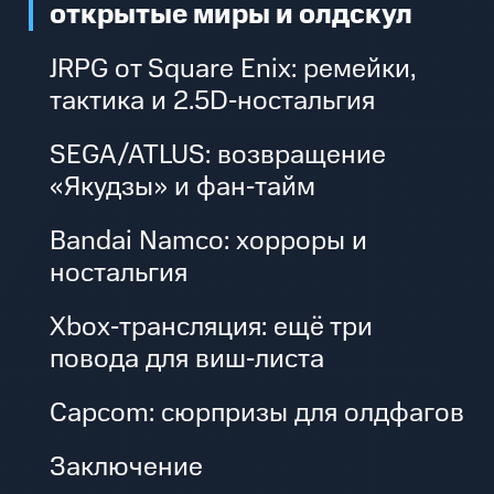
открытые миры и олдскул
JRPG от Square Enix: ремейки,
тактика и 2.5D‑ностальгия
SEGA/ATLUS: возвращение
«Якудзы» и фан‑тайм
Bandai Namco: хорроры и
ностальгия
Xbox‑трансляция: ещё три
повода для виш‑листа
Capcom: сюрпризы для олдфагов
Заключение