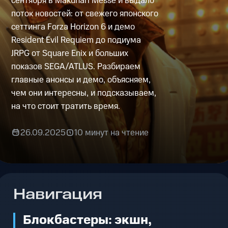
сентября в Makuhari Messe и выдало
поток новостей: от свежего японского
сеттинга Forza Horizon 6 и демо
Resident Evil Requiem до подиума
JRPG от Square Enix и больших
показов SEGA/ATLUS. Разбираем
главные анонсы и демо, объясняем,
чем они интересны, и подсказываем,
на что стоит тратить время.
26.09.2025
10 минут на чтение
Навигация
Блокбастеры: экшн,