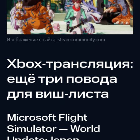
Изображение с сайта: steamcommunity.com
Xbox‑трансляция:
ещё три повода
для виш‑листа
Microsoft Flight
Simulator — World